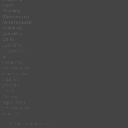
Head
Cleaning
(Прочистка
печатающей
головки)
(для Mac
OS X)
Сделайте
следующее
для
прочистки
печатающей
головки при
помощи
утилиты
Head
Cleaning
(Прочистка
печатающей
головки).
Удостоверьтесь,