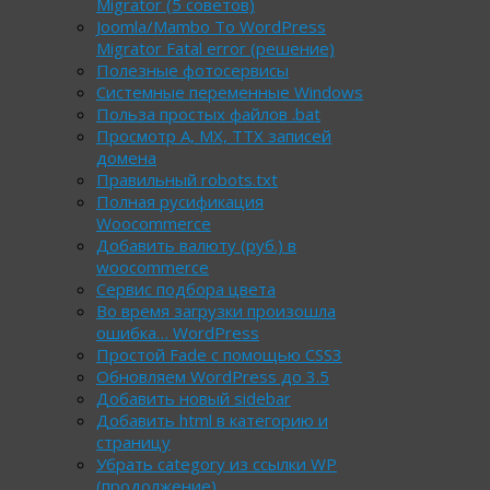
Migrator (5 советов)
Joomla/Mambo To WordPress
Migrator Fatal error (решение)
Полезные фотосервисы
Системные переменные Windows
Польза простых файлов .bat
Просмотр А, МХ, ТТХ записей
домена
Правильный robots.txt
Полная русификация
Woocommerce
Добавить валюту (руб.) в
woocommerce
Сервис подбора цвета
Во время загрузки произошла
ошибка… WordPress
Простой Fade с помощью CSS3
Обновляем WordPress до 3.5
Добавить новый sidebar
Добавить html в категорию и
страницу
Убрать category из ссылки WP
(продолжение)