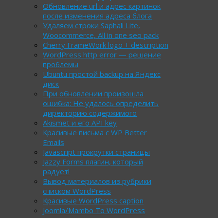
Обновление url и адрес картинок
после изменения адреса блога
Удаляем строки Saphali Lite,
Woocommerce, All in one seo pack
Cherry FrameWork logo + description
WordPress http error — решение
проблемы
Ubuntu простой backup на Яндекс
диск
При обновлении произошла
ошибка: Не удалось определить
директорию содержимого
Akismet и его API key
Красивые письма с WP Better
Emails
Javascript прокрутки страницы
Jazzy Forms плагин, который
радует!
Вывод материалов из рубрики
списком WordPress
Красивые WordPress caption
Joomla/Mambo To WordPress