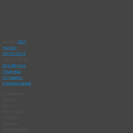
Backup
сайта в
DropBox
Автор:
SEO
master
|
09.05.2015
|
09.05.2015
WordPress
,
Плагины
Оставить
комментарий
Cоздания
BackUp
сайта
Простой
способ
делать
регулярный