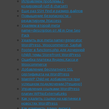
Исправляем проблемы с
кодировкой (utf-8 charset)
Еще раз SSH Find и размер файлов
Повышение безопасности –
редактируем .htaccess
Удаляем второй meta
name=description от All in One Seo
Pack
Удалить все meta name=generator
WordPress, Woocommerce, Saphali
Footer в functions.php для дочерней
(child) темы StoreFront WordPress
Ошибка платежа Яндекс.Касса и
Woocommerce
Добавление бесплатного SSL
сертификата на WordPress
MainWP Child не добавляется при
успешном подключении [Решено]
Управления ссылками WordPress
плагин WPNoExternalLinks
Как удалить ссылки на картинки в
новостях WordPress
Как изменить длину анонса