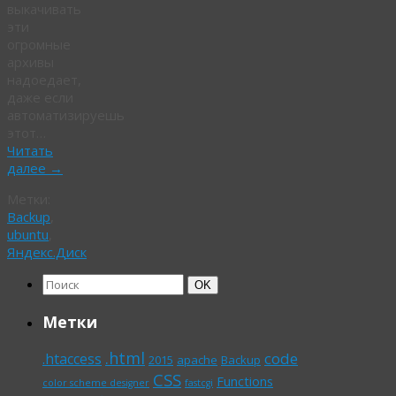
выкачивать
эти
огромные
архивы
надоедает,
даже если
автоматизируешь
этот…
Читать
далее
→
Метки:
Backup
,
ubuntu
,
Яндекс.Диск
Найти:
Поиск
OK
Метки
.html
code
.htaccess
2015
apache
Backup
CSS
Functions
color scheme designer
fastcgi