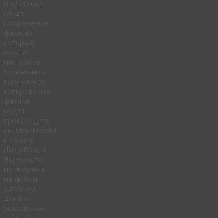
и удобный
бэкап
(сохранение
файлов),
который
можно
настроить
буквально в
пару кликов,
копирование
файлов
будет
происходить
автоматически
в облако
(DropBox), а
Вы можете
их получать
на любом
удобном
для Вас
устройстве.
Для того,