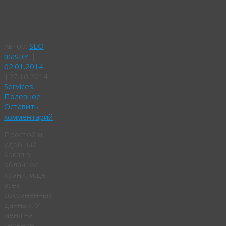
Яндекс
диск
Автор:
SEO
master
|
02.01.2014
|
27.10.2014
Services
,
Полезное
Оставить
комментарий
Простой и
удобный
бэкап в
облачное
хранилище
всех
сохраненных
данных. У
меня на
сервере