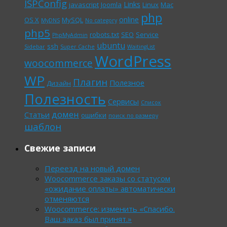
ISPConfig
Links
javascript
Joomla
Linux
Mac
php
online
OS X
MySQL
MyDNS
No category
php5
robots.txt
SEO
Service
PhpMyAdmin
ubuntu
ssh
Sidebar
Super Cache
WaitingList
WordPress
woocommerce
WP
Плагин
Полезное
Дизайн
Полезность
Сервисы
Список
домен
Статьи
ошибки
поиск по размеру
шаблон
Свежие записи
Переезд на новый домен
Woocommerce заказы со статусом
«ожидание оплаты» автоматически
отменяются
Woocommerce: изменить «Спасибо.
Ваш заказ был принят.»