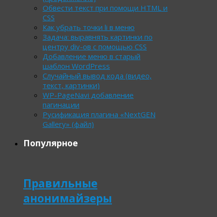
Обвести текст при помощи HTML и
CSS
Как убрать точки li в меню
Задача: выравнять картинки по
центру div-ов с помощью CSS
Добавление меню в старый
шаблон WordPress
Случайный вывод кода (видео,
текст, картинки)
WP-PageNavi добавление
пагинации
Русификация плагина «NextGEN
Gallery» (файл)
Популярное
Правильные
анонимайзеры