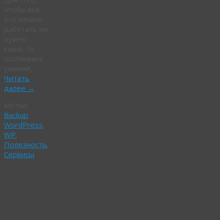
чтобы все
это начало
работать не
нужно
каких-то
особенных
умений,…
Читать
далее
→
Метки:
Backup
,
WordPress
,
WP
,
Полезность
,
Сервисы
Ubuntu
простой
backup
на