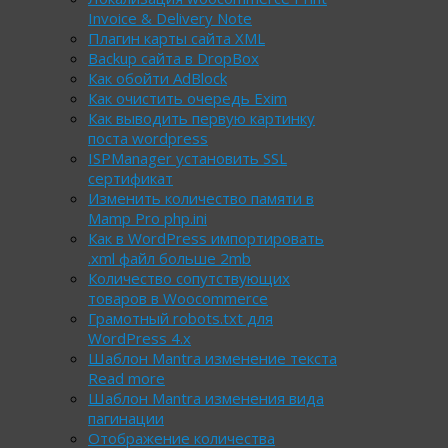
Invoice & Delivery Note
Плагин карты сайта XML
Backup сайта в DropBox
Как обойти AdBlock
Как очистить очередь Exim
Как выводить первую картинку
поста wordpress
ISPManager установить SSL
сертификат
Изменить количество памяти в
Mamp Pro php.ini
Как в WordPress импортировать
.xml файл больше 2mb
Количество сопутствующих
товаров в Woocommerce
Грамотный robots.txt для
WordPress 4.х
Шаблон Mantra изменение текста
Read more
Шаблон Mantra изменения вида
пагинации
Отображение количества