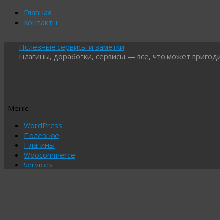
Главная
Контакты
Полезные сервисы и заметки
Плагины, доработки, сервисы — все, что может пригоди
Меню
Перейти
WordPress
к
Полезное
содержимому
Плагины
Woocommerce
Services
Архив метки:
ISPConfig
Как включить logging (debugging) в 