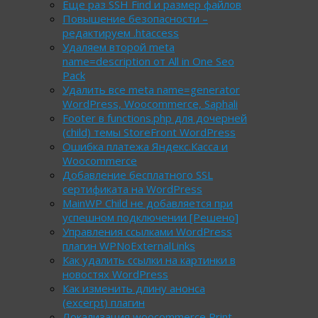
Еще раз SSH Find и размер файлов
Повышение безопасности –
редактируем .htaccess
Удаляем второй meta
name=description от All in One Seo
Pack
Удалить все meta name=generator
WordPress, Woocommerce, Saphali
Footer в functions.php для дочерней
(child) темы StoreFront WordPress
Ошибка платежа Яндекс.Касса и
Woocommerce
Добавление бесплатного SSL
сертификата на WordPress
MainWP Child не добавляется при
успешном подключении [Решено]
Управления ссылками WordPress
плагин WPNoExternalLinks
Как удалить ссылки на картинки в
новостях WordPress
Как изменить длину анонса
(excerpt) плагин
Локализация woocommerce Print