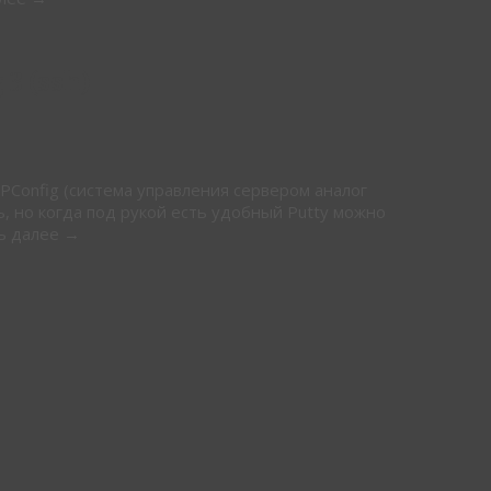
3 (ssh)
Config (система управления сервером аналог
ть, но когда под рукой есть удобный Putty можно
ть далее →