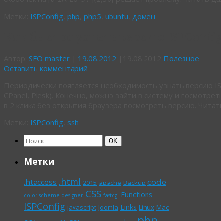
Метки:
ISPConfig
,
php
,
php5
,
ubuntu
,
домен
Как быстро узнать версию ISPConfig 
Автор:
SEO master
|
19.08.2012
|
19.08.2012
Полезное
Оставить комментарий
Периодически появляется необходимость узнать версию ISP
CPanel, Plesk). Конечно, можно зайти в систему и посмотре
в 2 клика без открытия браузера посмотреть версию. Чита
Метки:
ISPConfig
,
ssh
Найти:
Поиск
OK
Метки
.html
code
.htaccess
2015
apache
Backup
CSS
Functions
color scheme designer
fastcgi
ISPConfig
Links
javascript
Joomla
Linux
Mac
php