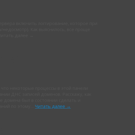
сервера включить логгирование, которое при
/недосмотр). Как выяснилось, все проще
 Читать далее →
nfig 3
, что некоторые процессы в этой панели
нии ДНС записей доменов. Расскажу, как
е домена был в состоянии сделать и
наний по этому…
Читать далее
→
ig