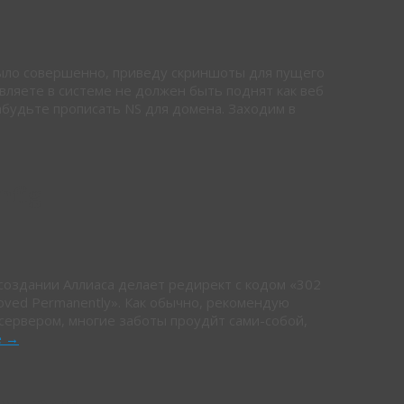
 было совершенно, приведу скриншоты для пущего
вляете в системе не должен быть поднят как веб
абудьте прописать NS для домена. Заходим в
nfig
и создании Аллиаса делает редирект с кодом «302
oved Permanently». Как обычно, рекомендую
сервером, многие заботы проудйт сами-собой,
е
→