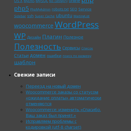
online
OS X
MySQL
MyDNS
No category
php5
robots.txt
SEO
Service
PhpMyAdmin
ubuntu
ssh
Sidebar
Super Cache
WaitingList
WordPress
woocommerce
WP
Плагин
Полезное
Дизайн
Полезность
Сервисы
Список
домен
Статьи
ошибки
поиск по размеру
шаблон
Свежие записи
Переезд на новый домен
Woocommerce заказы со статусом
«ожидание оплаты» автоматически
отменяются
Woocommerce: изменить «Спасибо.
Ваш заказ был принят.»
Исправляем проблемы с
кодировкой (utf-8 charset)