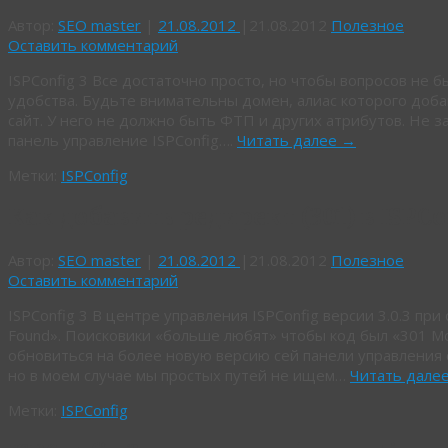
Автор:
SEO master
|
21.08.2012
|
21.08.2012
Полезное
Оставить комментарий
ISPConfig 3 Все достаточно просто, но чтобы вопросов не
удобства. Будьте внимательны домен, алиас которого доба
сайт. У него не должно быть ФТП и других атрибутов. Не з
панель управление ISPConfig….
Читать далее
→
Метки:
ISPConfig
Как добавить редирект (301) в ISPCo
Автор:
SEO master
|
21.08.2012
|
21.08.2012
Полезное
Оставить комментарий
ISPConfig 3 В центре управления ISPConfig версии 3.0.3 пр
Found». Поисковики «больше любят» чтобы код был «301 M
обновиться на более новую версию сей панели управления 
но в моем случае мы простых путей не ищем…
Читать дале
Метки:
ISPConfig