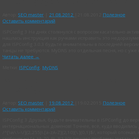
ISPConfig 3 установить флаг active 
Автор:
SEO master
|
21.08.2012
|
21.08.2012
Полезное
Оставить комментарий
ISPConfig 3 На днях столкнулся с вопросом касательно акт
нашлась инструкция как ручками исправить это недоразум
для ISPConfig 3.0.3 будьте внимательны в последней версии 
танцы не требуются. MyDNS это отдельная песня, но с уже
Читать далее
→
Метки:
ISPConfig
,
MyDNS
Как включить интернациональные 
ISPConfig3
Автор:
SEO master
|
19.08.2012
|
19.02.2015
Полезное
Оставить комментарий
ISPConfig 3 Друзья, будьте внимательны в ISPConfig до вер
интернациональных доменов! Точнее, всё, куда вводились
/^[\w\.\-\/]{2,255}\.[a-zA-Z]{2,10}[\.]{0,1}$/, который отсека
скобочек на [a-zA-Z0-9\-]{2,30} решает проблему. Читать д