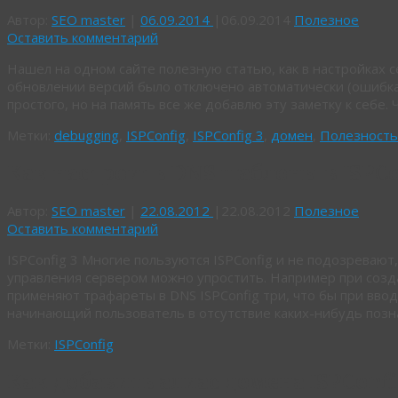
Автор:
SEO master
|
06.09.2014
|
06.09.2014
Полезное
Оставить комментарий
Нашел на одном сайте полезную статью, как в настройках 
обновлении версий было отключено автоматически (ошибка
простого, но на память все же добавлю эту заметку к себе.
Метки:
debugging
,
ISPConfig
,
ISPConfig 3
,
домен
,
Полезность
Как настроить DNS шаблоны в ISPCo
Автор:
SEO master
|
22.08.2012
|
22.08.2012
Полезное
Оставить комментарий
ISPConfig 3 Многие пользуются ISPConfig и не подозревают
управления сервером можно упростить. Например при созда
применяют трафареты в DNS ISPConfig три, что бы при ввод
начинающий пользователь в отсутствие каких-нибудь поз
Метки:
ISPConfig
Как добавить алиас домена ISPConf