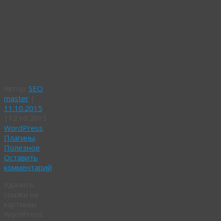
на
картинки
в
новостях
WordPress
Автор:
SEO
master
|
11.10.2015
|
12.10.2015
WordPress
,
Плагины
,
Полезное
Оставить
комментарий
Удалить
ссылки на
картинки
WordPress