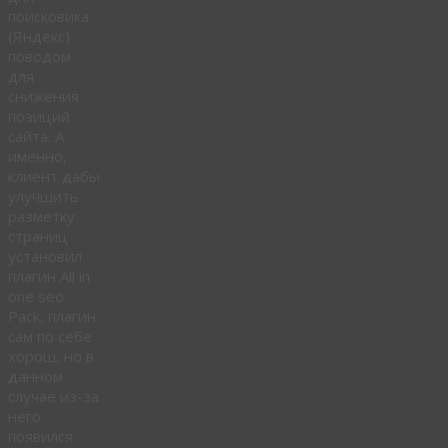
поисковика
(Яндекс)
поводом
для
снижения
позиций
сайта. А
именно,
клиент дабы
улучшить
разметку
страниц
установил
плагин All in
one seo
Pack, плагин
сам по себе
хорош, но в
данном
случае из-за
него
появился