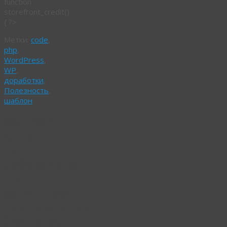
function
storefront_credit()
{ ?>
Метки:
code
,
php
,
WordPress
,
WP
,
доработки
,
Полезность
,
шаблон
MainWP
Child
не
добавляется
при
успешном
подключении
[Решено]