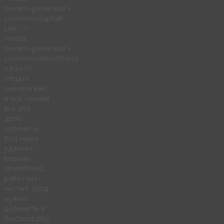
name=»generator»
content=»Saphali
Lite …>
<meta
name=»generator»
content=»WordPress
x.x.x» />
Решил
сначала как
и все хуками
все это
дело
излечить:
Код ниже
удаляет
версию
WordPress,
работает-
чистит. (Код
нужно
добавить в
functions.php