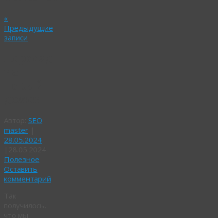
«
Предыдущие
записи
Переезд
на
новый
домен
Автор:
SEO
master
|
28.05.2024
|
28.05.2024
Полезное
Оставить
комментарий
Так
получилось,
что мы