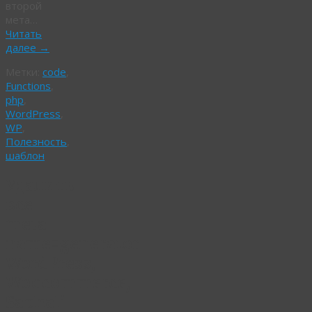
второй
мета…
Читать
далее
→
Метки:
code
,
Functions
,
php
,
WordPress
,
WP
,
Полезность
,
шаблон
Удалить
все
meta
name=generator
WordPress,
Woocommerce,
Saphali