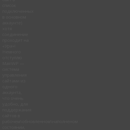
список
подключенных
в основном
аккаунте)
хотя
соединение
проходит на
«Ура»!
Немного
отступлю
MainWP —
система
управления
сайтами из
одного
аккаунта,
что очень
удобно, для
поддержания
сайтов в
рабочем\обновленном\наполненом
состоянии,