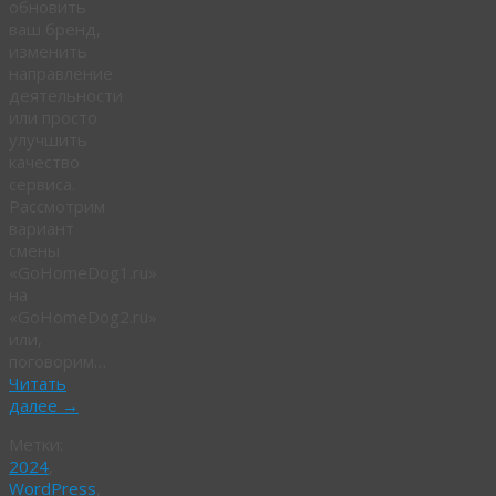
обновить
ваш бренд,
изменить
направление
деятельности
или просто
улучшить
качество
сервиса.
Рассмотрим
вариант
смены
«GoHomeDog1.ru»
на
«GoHomeDog2.ru»
или,
поговорим…
Читать
далее
→
Метки:
2024
,
WordPress
,