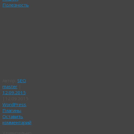
Полезность
Локализация
woocommerce
Print
Invoice
&
Delivery
Note
Автор:
SEO
master
|
12.09.2015
|
12.09.2015
WordPress
,
Плагины
Оставить
комментарий
Удивительно