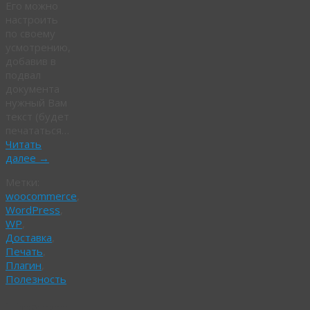
Его можно
настроить
по своему
усмотрению,
добавив в
подвал
документа
нужный Вам
текст (будет
печататься…
Читать
далее
→
Метки:
woocommerce
,
WordPress
,
WP
,
Доставка
,
Печать
,
Плагин
,
Полезность
Плагин