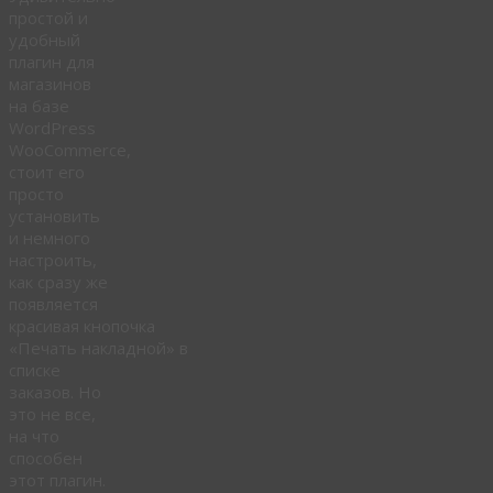
простой и
удобный
плагин для
магазинов
на базе
WordPress
WooCommerce,
стоит его
просто
установить
и немного
настроить,
как сразу же
появляется
красивая кнопочка
«Печать накладной» в
списке
заказов. Но
это не все,
на что
способен
этот плагин.