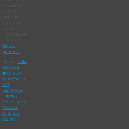
картинке в
анонсе
ожидая
перехода в
полную
Новость, но
этого не…
Читать
далее
→
Метки:
Links
,
Remove
links
,
SEO
,
WordPress
,
WP
,
Картинки
,
Плагин
,
Полезность
,
Ссылки
,
Удалить
ссылки