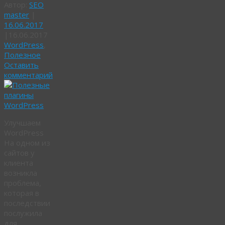
Автор:
SEO
master
|
16.06.2017
|
16.06.2017
WordPress
,
Полезное
Оставить
комментарий
Улучшаем
WordPress
На одном из
сайтов у
клиента
возникла
проблема,
которая в
последствии
послужила
для