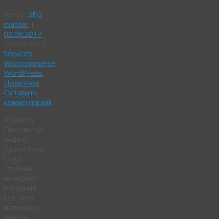
Автор:
SEO
master
|
02.06.2017
|
02.06.2017
Services
,
Woocommerce
,
WordPress
,
Полезное
Оставить
комментарий
Удалить
Поставили
задачу
удалить из
кода
страниц
интернет
магазина
все теги
например:
<meta