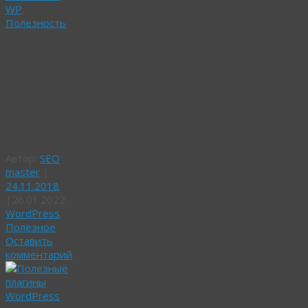
WP
,
Полезность
Повышение
безопасности
–
редактируем
.htaccess
Автор:
SEO
master
|
24.11.2018
|
26.01.2022
WordPress
,
Полезное
Оставить
комментарий