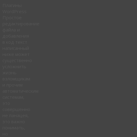
Плагины
WordPress
Простое
редактирование
файла и
добавления
в код текст
написанный
ниже может
существенно
усложнить
жизнь
взломщикам
и прочим
автоматическим
системам,
это
совершенно
не панацея,
это важно
понимать,
но