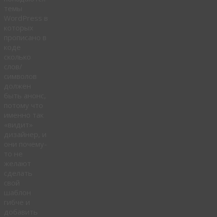
темы
WordPress в
которых
прописано в
коде
сколько
слов/
символов
должен
быть анонс,
потому что
именно так
«видит»
дизайнер, и
они почему-
то не
желают
сделать
свой
шаблон
гибче и
добавить