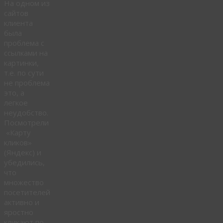
На одном из
сайтов
клиента
была
проблема с
ссылками на
картинки,
т.е. по сути
не проблема
это, а
легкое
неудобство.
Посмотрели
«Карту
кликов»
(Яндекс) и
убедились,
что
множество
посетителей
активно и
яростно
кликают по