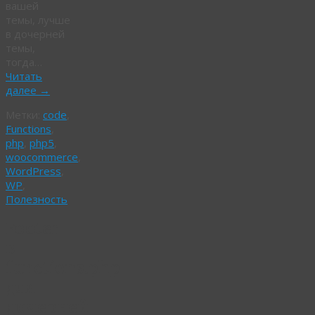
вашей
темы, лучше
в дочерней
темы,
тогда…
Читать
далее
→
Метки:
code
,
Functions
,
php
,
php5
,
woocommerce
,
WordPress
,
WP
,
Полезность
Footer
в
functions.php
для
дочерней