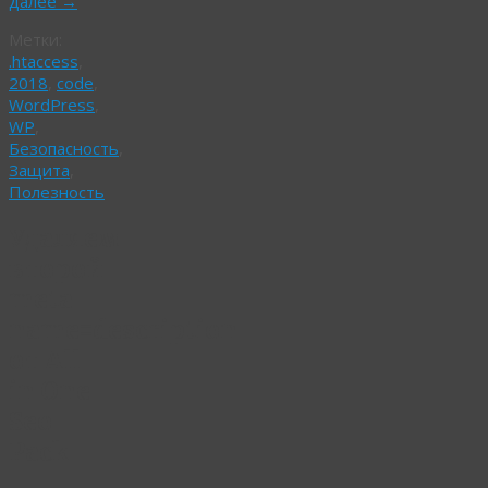
далее
→
Метки:
.htaccess
,
2018
,
code
,
WordPress
,
WP
,
Безопасность
,
Защита
,
Полезность
Удаляем
второй
meta
name=description
от All
in One
Seo
Pack