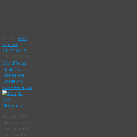
карты
сайта
XML
Автор:
SEO
master
|
01.07.2015
|
01.07.2015
WordPress
,
Плагины
,
Полезное
Оставить
комментарий
Google XML
Sitemaps Как
организовать
карту сайта