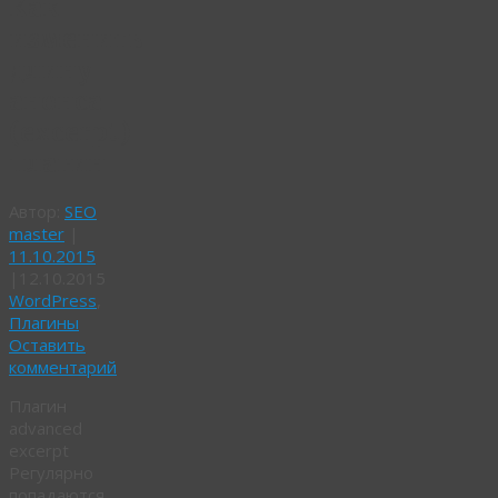
Как
изменить
длину
анонса
(excerpt)
плагин
Автор:
SEO
master
|
11.10.2015
|
12.10.2015
WordPress
,
Плагины
Оставить
комментарий
Плагин
advanced
excerpt
Регулярно
попадаются