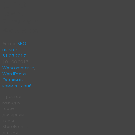
(child)
темы
StoreFront
WordPress
Автор:
SEO
master
|
31.05.2017
|
01.06.2017
Woocommerce
,
WordPress
Оставить
комментарий
Простой
вывод в
footer
дочерней
темы
StoreFront с
датами