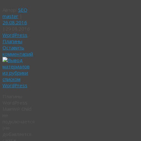
Автор:
SEO
master
|
26.08.2016
|
29.08.2016
WordPress
,
Плагины
Оставить
комментарий
Плагины
WordPress
MainWP Child
не
подключается
(не
добавляется
сайт в